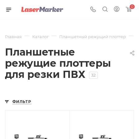
0
—
—
—
Главная
Каталог
Планшетный режущий плоттер
Д
Планшетные
режущие плоттеры
для резки ПВХ
32
ФИЛЬТР