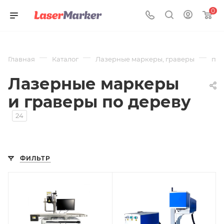
0
—
—
—
Главная
Каталог
Лазерные маркеры, граверы
по 
Лазерные маркеры
и граверы по дереву
24
ФИЛЬТР