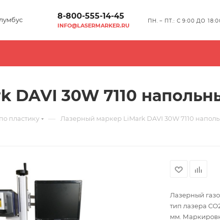
8-800-555-14-45
лумбус
ПН. – ПТ.: С 9:00 ДО 18:0
INFO@LASERMARKER.RU
k DAVI 30W 7110 напольн
—
по пластику
Лазерный маркер LiMark DAVI 30W 7110 напол
Лазерный газо
тип лазера CO2 RT Рабочее поле: 100х100 мм / 200х200 мм / 300х300
мм. Маркировк