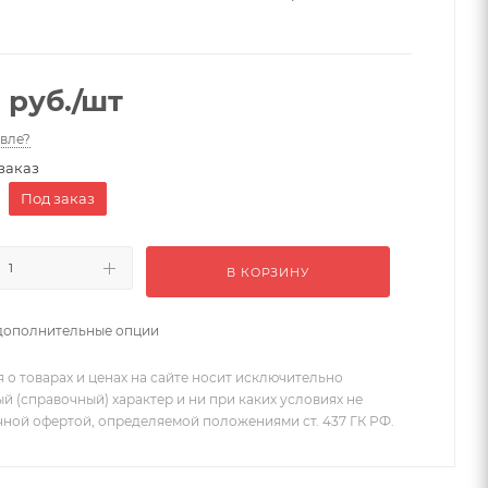
0
руб.
/шт
вле?
заказ
Под заказ
В КОРЗИНУ
дополнительные опции
 о товарах и ценах на сайте носит исключительно
 (справочный) характер и ни при каких условиях не
чной офертой, определяемой положениями ст. 437 ГК РФ.