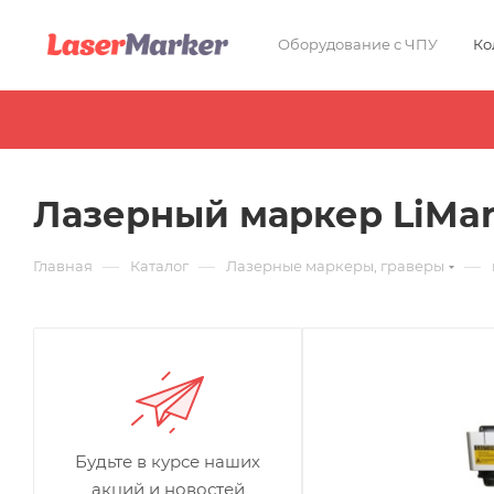
Оборудование с ЧПУ
Ко
Лазерный маркер LiMar
—
—
—
Главная
Каталог
Лазерные маркеры, граверы
Будьте в курсе наших
акций и новостей