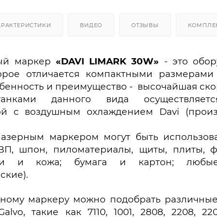
АРАКТЕРИСТИКИ
ВИДЕО
ОТЗЫВЫ
КОМПЛЕ
вый маркер
«DAVI LIMARK 30W
»
- это обор
торое отличается компактными размерами
обенность и преимущество - высочайшая ско
танками данного вида осуществляет
ой с воздушным охлаждением Davi (произ
лазерным маркером могут быть использова
П, шпон, пиломатериалы, щиты, плиты, фа
ани и кожа; бумага и картон; любы
ские).
рному маркеру можно подобрать различны
alvo, такие как 7110, 1001, 2808, 2208, 2