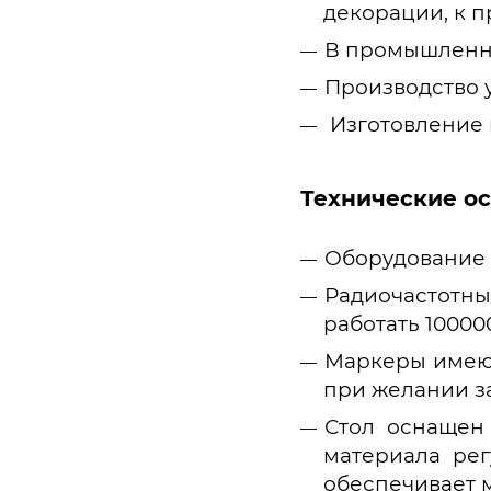
декорации, к п
В промышленно
Производство 
Изготовление в
Технические о
Оборудование 
Радиочастотны
работать 10000
Маркеры имеют
при желании за
Стол оснащен
материала ре
обеспечивает 