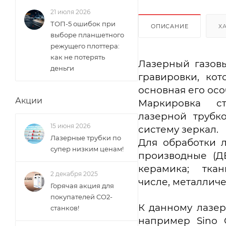
21 июля 2026
ТОП-5 ошибок при
ОПИСАНИЕ
Х
выборе планшетного
режущего плоттера:
как не потерять
Лазерный газо
деньги
гравировки, ко
основная его ос
Акции
Маркировка с
лазерной трубк
15 июня 2026
систему зеркал.
Лазерные трубки по
Для обработки 
супер низким ценам!
производные (ДВ
керамика; тк
2 декабря 2025
числе, металличе
Горячая акция для
покупателей CO2-
К данному лазе
станков!
например Sino G