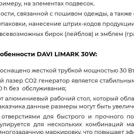
римеру, на элементах подвесок.
сти, связанной с пошивом одежды, а также 
упаковки, нанесение штрих-кодов продукции
севозможных бирок (лейблов) и эмблем (гра
собенности DAVI LIMARK 30W:
оснащено жесткой трубкой мощностью 30 Вт,
й лазер CO2 генератор является стабильны
0 h без обслуживания;
 алюминиевый рабочий стол, который облад
казчика данные размеры могут быть увеличе
 отверстиями для быстрого и прочного п
гулируется для нескольких комбинаций м
многозадачную маркировку, что повышает эф