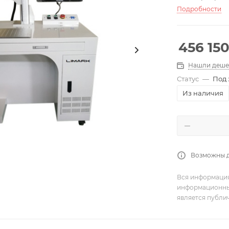
Подробности
456 15
Нашли деше
Статус
—
Под 
Из наличия
Возможны 
Вся информация
информационный
является публи