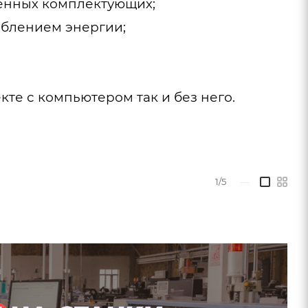
венных комплектующих;
реблением энергии;
те с компьютером так и без него.
1/5
—