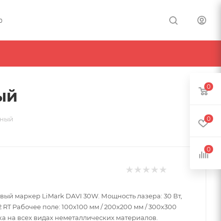
0
0
ый
0
ьный
0
вый маркер LiMark DAVI 30W. Мощность лазера: 30 Вт,
а на всех видах неметаллических материалов.