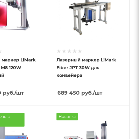
 маркер LiMark
Лазерный маркер LiMark
 M8 120W
Fiber JPT 30W для
ый
конвейера
0
руб.
/шт
689 450
руб.
/шт
ено в
Новинка