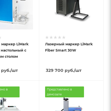
 маркер LiMark
Лазерный маркер LiMark
 настольный с
Fiber Smart 30W
м столом
руб.
/шт
329 700
руб.
/шт
ено в
Представлено в
демозале