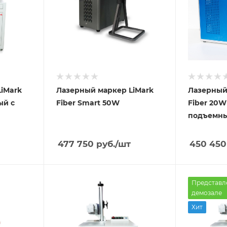
iMark
Лазерный маркер LiMark
Лазерный
ый с
Fiber Smart 50W
Fiber 20W
подъемны
477 750
руб.
/шт
450 450
Представл
демозале
Хит