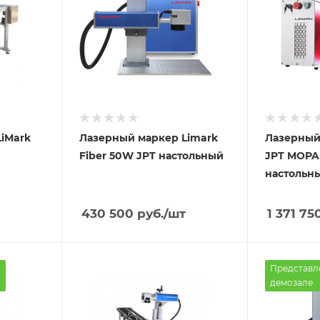
iMark
Лазерный маркер Limark
Лазерный
Fiber 50W JPT настольный
JPT MOPA
настольн
430 500
руб.
/шт
1 371 75
Представл
демозале