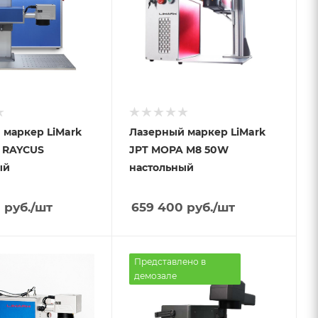
 маркер LiMark
Лазерный маркер LiMark
W RAYCUS
JPT MOPA M8 50W
ый
настольный
0
руб.
/шт
659 400
руб.
/шт
Представлено в
демозале