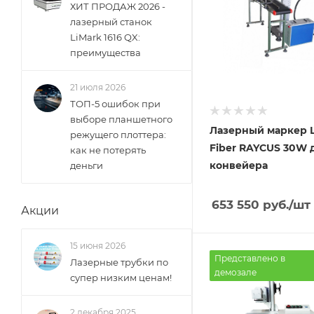
ХИТ ПРОДАЖ 2026 -
лазерный станок
LiMark 1616 QX:
преимущества
21 июля 2026
ТОП-5 ошибок при
выборе планшетного
Лазерный маркер L
режущего плоттера:
Fiber RAYCUS 30W 
как не потерять
конвейера
деньги
653 550
руб.
/шт
Акции
15 июня 2026
Представлено в
Лазерные трубки по
демозале
супер низким ценам!
2 декабря 2025