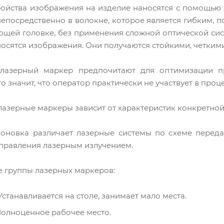
ойства изображения на изделие наносятся с помощью 
непосредственно в волокне, которое является гибким, 
щей головке, без применения сложной оптической сист
осятся изображения. Они получаются стойкими, четким
лазерный маркер предпочитают для оптимизации пр
 значит, что оператор практически не участвует в проце
лазерные маркеры зависит от характеристик конкретной
поновка различает лазерные системы по схеме перед
управления лазерным излучением.
 группы лазерных маркеров:
Устанавливается на столе, занимает мало места.
Полноценное рабочее место.