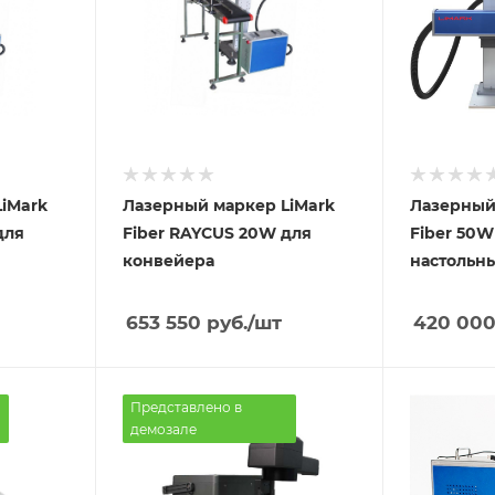
iMark
Лазерный маркер LiMark
Лазерный
для
Fiber RAYCUS 20W для
Fiber 50
конвейера
настольн
653 550
руб.
/шт
420 00
Представлено в
демозале