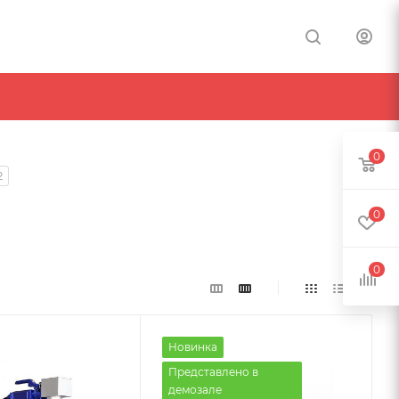
0
2
0
0
Новинка
Представлено в
демозале