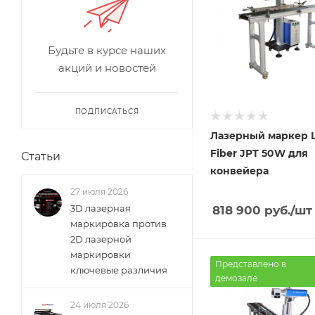
Будьте в курсе наших
акций и новостей
ПОДПИСАТЬСЯ
Лазерный маркер L
Fiber JPT 50W для
Статьи
конвейера
27 июля 2026
3D лазерная
818 900
руб.
/шт
маркировка против
2D лазерной
маркировки
Представлено в
ключевые различия
демозале
24 июля 2026