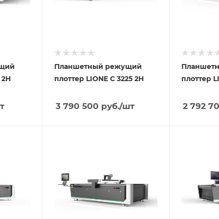
ущий
Планшетный режущий
Планшет
 2H
плоттер LIONE С 3225 2H
плоттер L
т
3 790 500
руб.
/шт
2 792 7