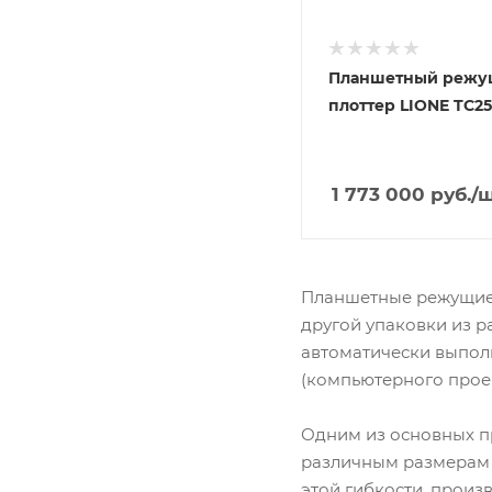
Планшетный реж
плоттер LIONE TC25
1 773 000
руб.
/
Планшетные режущие 
другой упаковки из р
автоматически выпол
(компьютерного проек
Одним из основных пр
различным размерам 
этой гибкости, произ