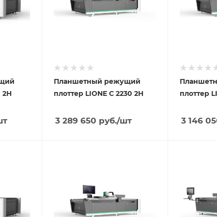
ущий
Планшетный режущий
Планшет
 2H
плоттер LIONE С 2230 2H
плоттер L
шт
3 289 650
руб.
/шт
3 146 0