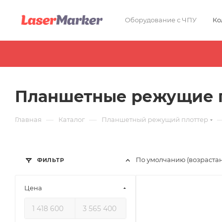
Оборудование с ЧПУ
Ко
Планшетные режущие п
—
—
Главная
Каталог
Планшетный режущий плоттер
По умолчанию (возраста
ФИЛЬТР
Цена