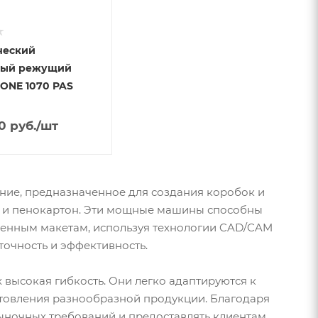
ческий
ный режущий
iONE 1070 PAS
0
руб.
/шт
ие, предназначенное для создания коробок и
га и пенокартон. Эти мощные машины способны
ленным макетам, используя технологии CAD/CAM
точность и эффективность.
высокая гибкость. Они легко адаптируются к
отовления разнообразной продукции. Благодаря
рыночных требований и предоставлять клиентам