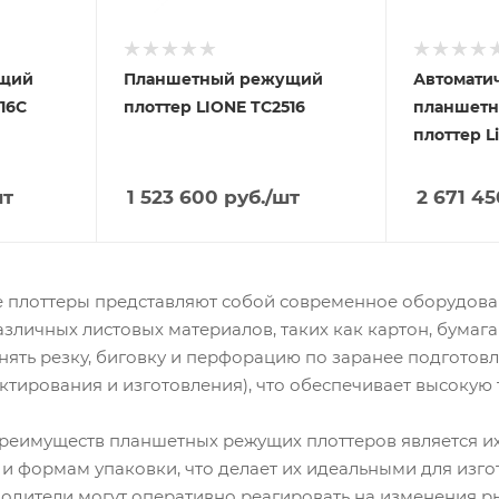
ущий
Планшетный режущий
Автомати
16C
плоттер LIONE TC2516
планшет
плоттер L
шт
1 523 600
руб.
/шт
2 671 45
плоттеры представляют собой современное оборудован
азличных листовых материалов, таких как картон, бума
нять резку, биговку и перфорацию по заранее подготов
тирования и изготовления), что обеспечивает высокую 
еимуществ планшетных режущих плоттеров является их 
и формам упаковки, что делает их идеальными для изг
водители могут оперативно реагировать на изменения 