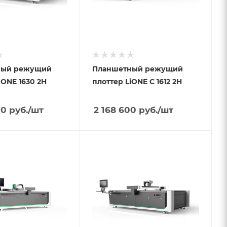
ный режущий
Планшетный режущий
IONE 1630 2H
плоттер LiONE C 1612 2H
00
руб.
/шт
2 168 600
руб.
/шт