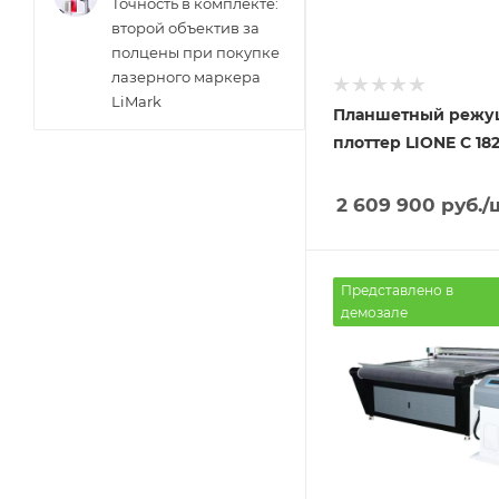
Точность в комплекте:
второй объектив за
полцены при покупке
лазерного маркера
LiMark
Планшетный реж
плоттер LIONE С 18
2 609 900
руб.
/
Представлено в
демозале