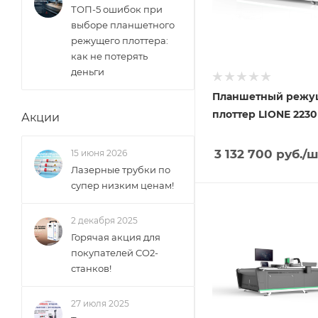
ТОП-5 ошибок при
выборе планшетного
режущего плоттера:
как не потерять
деньги
Планшетный реж
плоттер LIONE 2230
Акции
3 132 700
руб.
/ш
15 июня 2026
Лазерные трубки по
супер низким ценам!
2 декабря 2025
Горячая акция для
покупателей CO2-
станков!
27 июля 2025