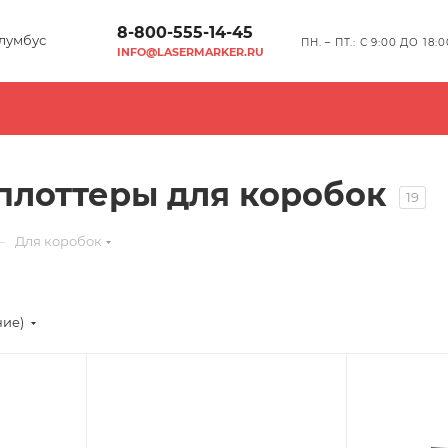
8-800-555-14-45
лумбус
ПН. – ПТ.: С 9:00 ДО 18:0
INFO@LASERMARKER.RU
лоттеры для коробок
19
—
Для коробок
ние)