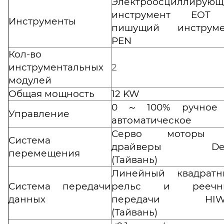
Электроосциллирующ
инструмент ЕОT
Инструменты
пишущий инструме
PEN
Кол-во
инструментальных
2
модулей
Общая мощность
12 KW
0～100% ручное
Управление
автоматическое
Серво моторы
Система
драйверы Del
перемещения
(Тайвань)
Линейный квадратн
Система передачи
рельс и реечн
данных
передачи HIW
(Тайвань)