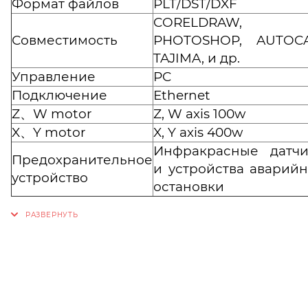
Формат файлов
PLT/DST/DXF
CORELDRAW,
Совместимость
PHOTOSHOP, AUTOCA
TAJIMA, и др.
Управление
PC
Подключение
Еthernet
Z、W motor
Z, W axis 100w
X、Y motor
X, Y axis 400w
Инфракрасные датчи
Предохранительное
и устройства аварий
устройство
остановки