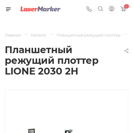
0
—
—
—
Главная
Каталог
Планшетный режущий плоттер
Д
Планшетный
режущий плоттер
LIONE 2030 2H