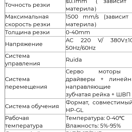
≤0.1mm（зависит 
Точность резки
материла）
Максимальная
1500 mm/s (зависит
скорость резки
материла）
Толщина резки
0-40mm
AC 220 V/ 380V±10
Напряжение
50Hz/60Hz
Система
Ruida
управления
Серво моторы
Система
драйверы + линейн
перемещения
направляющие
зубчатая рейка + ШВП
Формат, совместимы
Система обучения
HP-GL
Рабочая
Температура: 0-40℃
температура
Влажность: 5%-95%