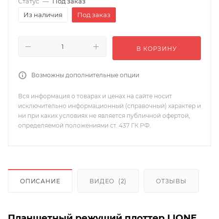
Статус
—
Под заказ
Из наличия
Под заказ
В КОРЗИНУ
Возможны дополнительные опции
Вся информация о товарах и ценах на сайте носит
исключительно информационный (справочный) характер и
ни при каких условиях не является публичной офертой,
определяемой положениями ст. 437 ГК РФ.
ОПИСАНИЕ
ВИДЕО
(2)
ОТЗЫВЫ
Планшетный режущий плоттер LIONE