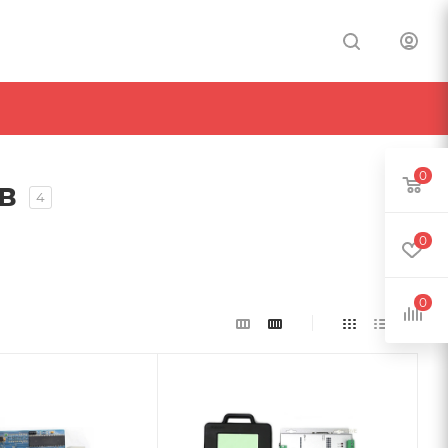
0
в
4
0
0