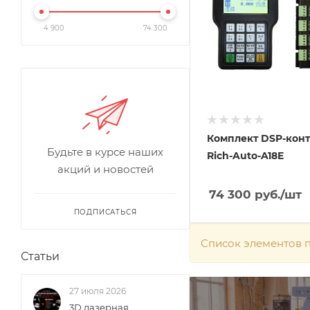
4 900
74 300
Комплект DSP-кон
Будьте в курсе наших
Rich-Auto-A18E
акций и новостей
74 300
руб.
/шт
ПОДПИСАТЬСЯ
Список элементов п
Статьи
27 июля 2026
3D лазерная