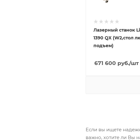
Лазерный станок L
1390 QX (W2,стол л
подъем)
671 600
руб.
/шт
Если вы ищете надежн
важно, хотите ли Вы н