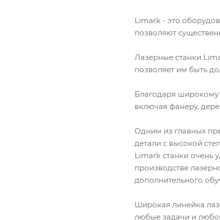
Limark - это оборудо
позволяют существен
Лазерные станки Lim
позволяет им быть д
Благодаря широкому с
включая фанеру, дерев
Одним из главных пре
детали с высокой сте
Limark станки очень
производстве лазерно
дополнительного обу
Широкая линейка лазе
любые задачи и любо