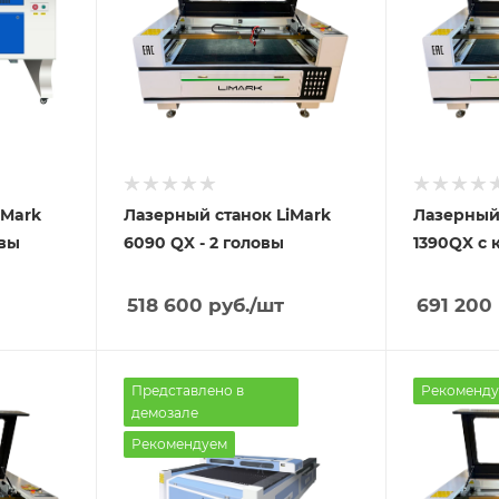
iMark
Лазерный станок LiMark
Лазерный 
овы
6090 QX - 2 головы
1390QX с 
518 600
руб.
/шт
691 200
Представлено в
Рекоменду
демозале
Рекомендуем