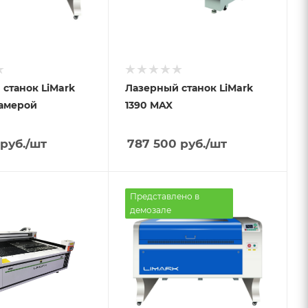
станок LiMark
Лазерный станок LiMark
камерой
1390 MAX
руб.
/шт
787 500
руб.
/шт
Представлено в
демозале