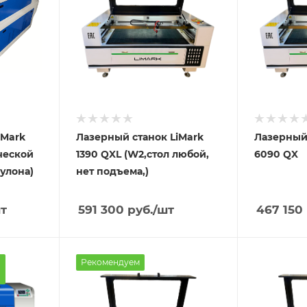
iMark
Лазерный станок LiMark
Лазерный 
ической
1390 QXL (W2,стол любой,
6090 QX
улона)
нет подъема,)
т
591 300
руб.
/шт
467 150
Рекомендуем