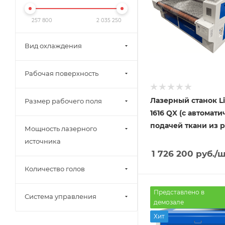
257 800
2 035 250
Вид охлаждения
Рабочая поверхность
Лазерный станок L
Размер рабочего поля
1616 QX (с автомат
подачей ткани из р
Мощность лазерного
источника
1 726 200
руб.
/ш
Количество голов
Представлено в
Система управления
демозале
Хит