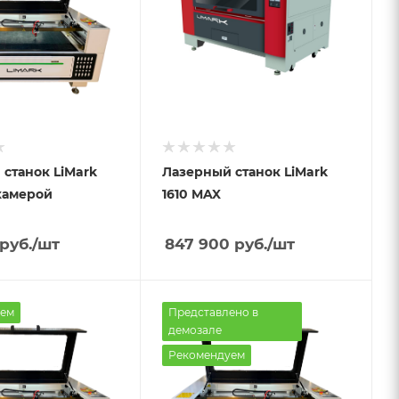
станок LiMark
Лазерный станок LiMark
камерой
1610 MAX
руб.
/шт
847 900
руб.
/шт
ем
Представлено в
демозале
Рекомендуем