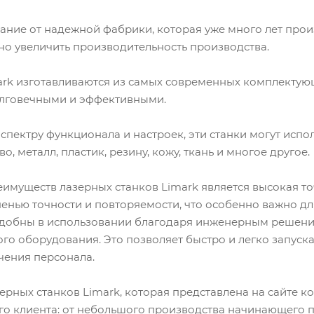
вание от надежной фабрики, которая уже много лет про
но увеличить производительность производства.
ark изготавливаются из самых современных комплектующ
олговечными и эффективными.
пектру функционала и настроек, эти станки могут испо
о, металл, пластик, резину, кожу, ткань и многое другое.
имуществ лазерных станков Limark является высокая то
пенью точности и повторяемости, что особенно важно дл
 удобны в использовании благодаря инженерным решени
го оборудования. Это позволяет быстро и легко запуск
чения персонала.
рных станков Limark, которая представлена на сайте к
го клиента: от небольшого производства начинающего 