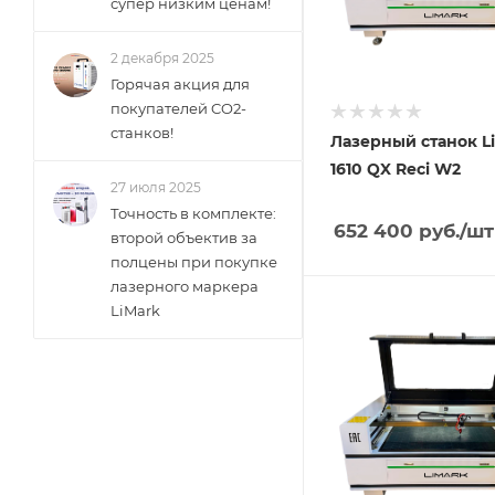
супер низким ценам!
2 декабря 2025
Горячая акция для
покупателей CO2-
станков!
Лазерный станок L
1610 QX Reci W2
27 июля 2025
Точность в комплекте:
652 400
руб.
/шт
второй объектив за
полцены при покупке
лазерного маркера
LiMark