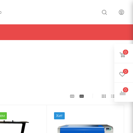
0
0
0
0
ем
Хит