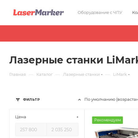
Оборудование с ЧПУ
Ко
Лазерные станки LiMar
—
—
—
Главная
Каталог
Лазерные станки
LiMark
По умолчанию (возраста
ФИЛЬТР
Цена
Рекомендуем