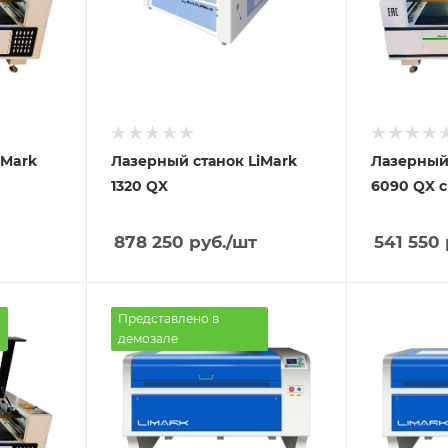
iMark
Лазерный станок LiMark
Лазерный 
1320 QX
6090 QX с
878 250
руб.
/шт
541 550
Представлено в
демозале