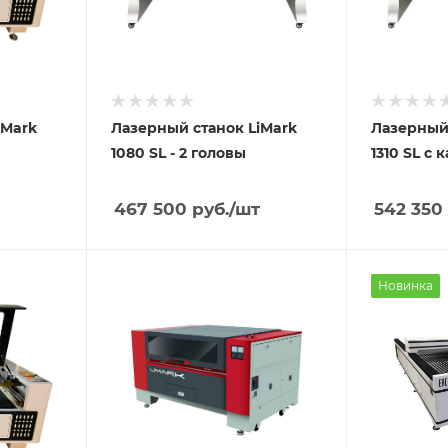
iMark
Лазерный станок LiMark
Лазерный 
1080 SL - 2 головы
1310 SL с 
467 500
руб.
/шт
542 350
Новинка