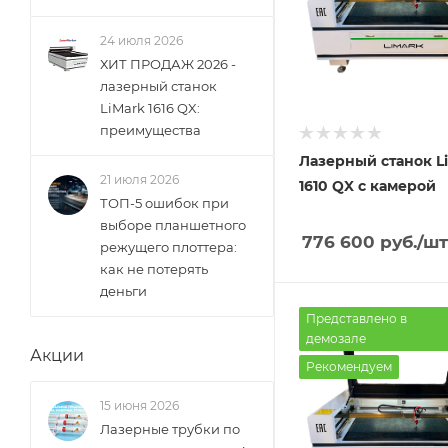
24 июля 2026
ХИТ ПРОДАЖ 2026 -
лазерный станок
LiMark 1616 QX:
преимущества
Лазерный станок L
21 июля 2026
1610 QX с камерой
ТОП-5 ошибок при
выборе планшетного
776 600
руб.
/шт
режущего плоттера:
как не потерять
деньги
Представлено в
демозале
Акции
Рекомендуем
15 июня 2026
Лазерные трубки по