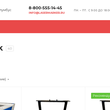
8-800-555-14-45
лумбус
ПН. – ПТ.: С 9:00 ДО 18:0
INFO@LASERMARKER.RU
k
40
ние)
Рекоменду