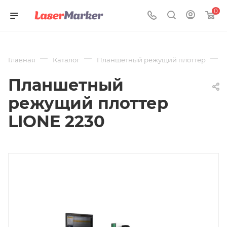
0
—
—
—
Главная
Каталог
Планшетный режущий плоттер
Д
Планшетный
режущий плоттер
LIONE 2230