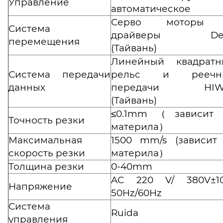
Управление
автоматическое
Серво моторы
Система
драйверы Del
перемещения
(Тайвань)
Линейный квадратн
Система передачи
рельс и реечн
данных
передачи HIW
(Тайвань)
≤0.1mm（зависит 
Точность резки
материла）
Максимальная
1500 mm/s (зависит
скорость резки
материла）
Толщина резки
0-40mm
AC 220 V/ 380V±10
Напряжение
50Hz/60Hz
Система
Ruida
управления