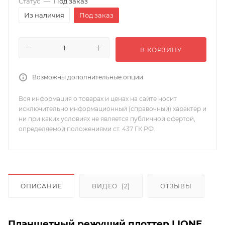
Статус
—
Под заказ
Из наличия
Под заказ
В КОРЗИНУ
Возможны дополнительные опции
Вся информация о товарах и ценах на сайте носит
исключительно информационный (справочный) характер и
ни при каких условиях не является публичной офертой,
определяемой положениями ст. 437 ГК РФ.
ОПИСАНИЕ
ВИДЕО
(2)
ОТЗЫВЫ
Планшетный режущий плоттер LIONE