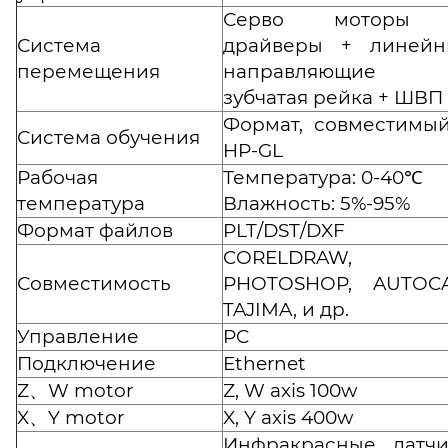
Серво моторы
Система
драйверы + линейн
перемещения
направляющие
зубчатая рейка + ШВП
Формат, совместимы
Система обучения
HP-GL
Рабочая
Температура: 0-40℃
температура
Влажность: 5%-95%
Формат файлов
PLT/DST/DXF
CORELDRAW,
Совместимость
PHOTOSHOP, AUTOCA
TAJIMA, и др.
Управление
PC
Подключение
Еthernet
Z、W motor
Z, W axis 100w
X、Y motor
X, Y axis 400w
Инфракрасные датчи