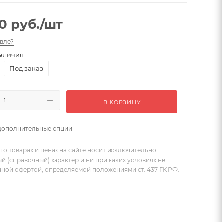
00
руб.
/шт
вле?
аличия
Под заказ
В КОРЗИНУ
дополнительные опции
 о товарах и ценах на сайте носит исключительно
 (справочный) характер и ни при каких условиях не
чной офертой, определяемой положениями ст. 437 ГК РФ.