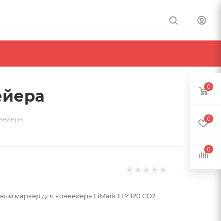
0
ейера
0
нвейера
0
вый маркер для конвейера LiMark FLY 120 СО2