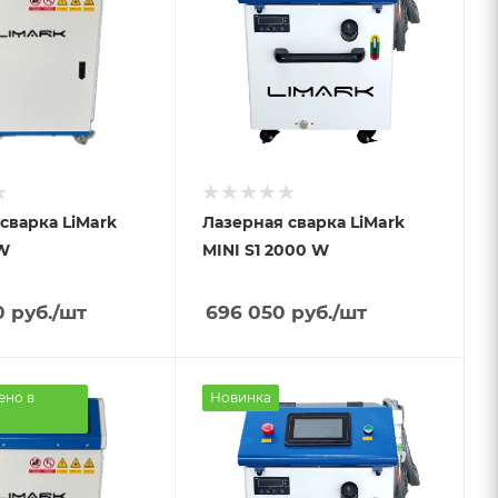
сварка LiMark
Лазерная сварка LiMark
W
MINI S1 2000 W
0
руб.
/шт
696 050
руб.
/шт
ено в
Новинка