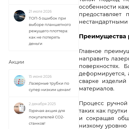
особенности кажд
21 июля 2026
предоставляет 
ТОП-5 ошибок при
нестандартными 
выборе планшетного
режущего плоттера:
Преимущества 
как не потерять
деньги
Главное преимущ
направить лазер
Акции
поверхностях. 
деформируется, 
15 июня 2026
сварке изделий
Лазерные трубки по
материалов.
супер низким ценам!
Процесс ручной
2 декабря 2025
таких как прутки
Горячая акция для
покупателей CO2-
и сокращая общ
станков!
низкому уровню 