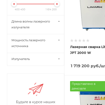
400 400
1 614 200
Длина волны лазерного
излучателя
Мощность лазерного
источника
Лазерная сварка Li
JPT 2000 W
Излучатель
1 719 200
руб.
/ш
Представлено в
демозале
Будьте в курсе наших