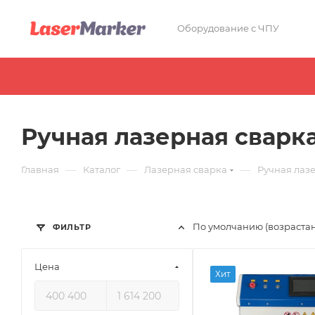
Оборудование с ЧПУ
Ручная лазерная сварк
—
—
—
Главная
Каталог
Лазерная сварка
Ручная лаз
По умолчанию (возраста
ФИЛЬТР
Цена
Хит