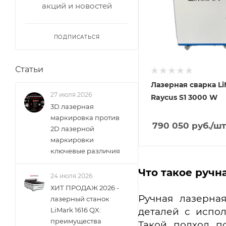
акций и новостей
ПОДПИСАТЬСЯ
Статьи
Лазерная сварка Li
27 июля 2026
Raycus S1 3000 W
3D лазерная
маркировка против
790 050
руб.
/шт
2D лазерной
маркировки
ключевые различия
Что такое ручн
24 июля 2026
ХИТ ПРОДАЖ 2026 -
Ручная лазерна
лазерный станок
деталей с испол
LiMark 1616 QX:
преимущества
Такой подход п