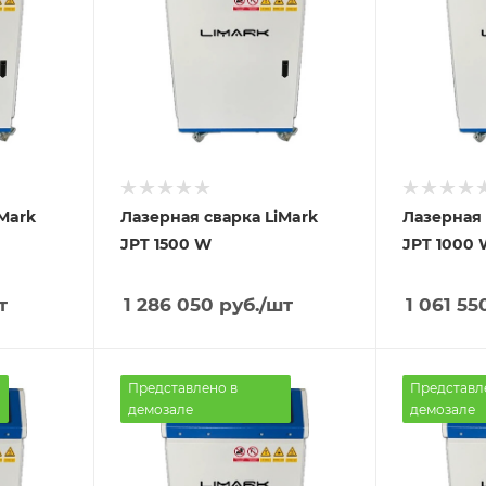
Mark
Лазерная сварка LiMark
Лазерная 
JPT 1500 W
JPT 1000 
т
1 286 050
руб.
/шт
1 061 55
Представлено в
Представл
демозале
демозале