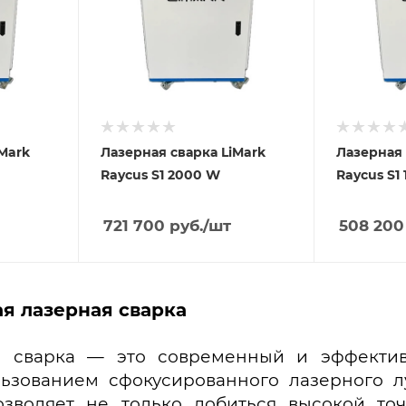
Mark
Лазерная сварка LiMark
Лазерная 
Raycus S1 2000 W
Raycus S1
721 700
руб.
/шт
508 200
ая лазерная сварка
я сварка — это современный и эффекти
ьзованием сфокусированного лазерного л
озволяет не только добиться высокой точ