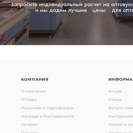
КОМПАНИЯ
ИНФОРМА
О компании
Акции
Отзывы
Статьи
Лицензии и Сертификаты
Вопрос-отв
Награды и благодарности
Инструкци
Галерея
Лизинг и кр
Новости
Доставка и 