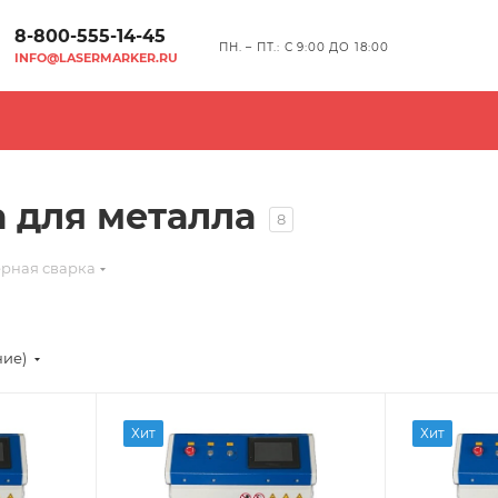
8-800-555-14-45
ПН. – ПТ.: С 9:00 ДО 18:00
INFO@LASERMARKER.RU
а для металла
8
ерная сварка
ние)
Хит
Хит