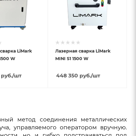
сварка LiMark
Лазерная сварка LiMark
 1500 W
MINI S1 1500 W
руб.
/шт
448 350
руб.
/шт
вный метод соединения металлических
уча, управляемого оператором вручную.
ности, но и гибко подстраиваться под