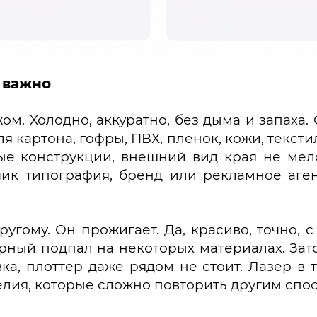
о важно
м. Холодно, аккуратно, без дыма и запаха.
я картона, гофры, ПВХ, плёнок, кожи, тексти
ые конструкции, внешний вид края не мело
ик типография, бренд или рекламное агент
ругому. Он прожигает. Да, красиво, точно,
ерный подпал на некоторых материалах. Зато
а, плоттер даже рядом не стоит. Лазер в та
елия, которые сложно повторить другим спо