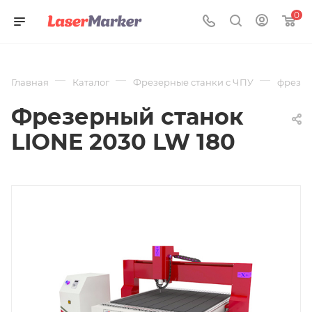
0
—
—
—
Главная
Каталог
Фрезерные станки с ЧПУ
фрезер
Фрезерный станок
LIONE 2030 LW 180