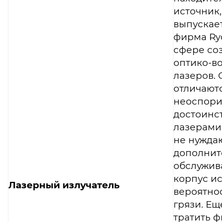
источник
выпускае
фирма Ryc
сфере со
оптико-в
лазеров.
отличают
неоспор
достоинс
лазерами
не нужда
дополнит
обслужива
корпус и
Лазерный излучатель
вероятно
грязи. Ещ
тратить 