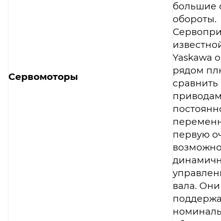
большие 
обороты.
Сервопр
известно
Yaskawa 
рядом пл
Сервомоторы
сравнить 
привода
постоянн
переменн
первую оч
возможно
динамичн
управлен
вала. Они
поддержа
номиналь