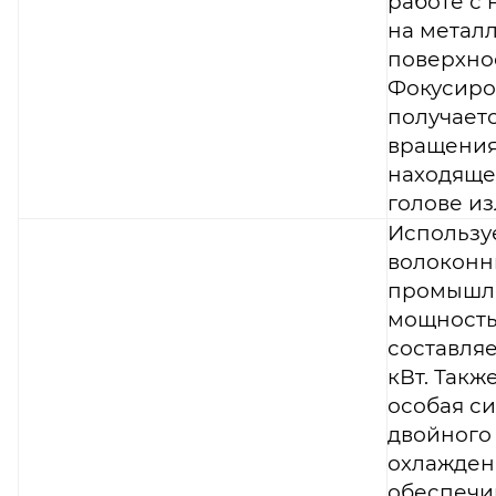
работе с
на метал
поверхнос
Фокусиро
получаетс
вращения
находяще
голове из
Использу
волоконн
промышле
мощность
составляе
кВт. Такж
особая с
двойного
охлажден
обеспеч