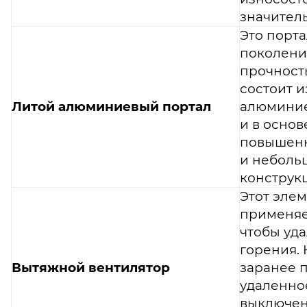
значител
Это порт
поколени
прочност
состоит и
Литой алюминиевый портал
алюминие
и в основ
повышенн
и неболь
конструк
Этот эле
применяет
чтобы уда
горения.
Вытяжной вентилятор
заранее 
удаленно
выключен