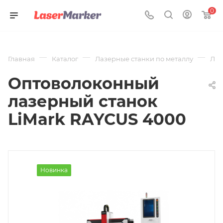
0
—
—
—
Главная
Каталог
Лазерные станки по металлу
Лаз
Оптоволоконный
лазерный станок
LiMark RAYCUS 4000
Новинка