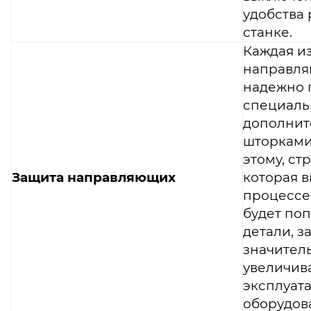
удобства 
станке.
Каждая и
направл
надежно 
специал
дополни
шторками
этому, стр
Защита направляющих
которая в
процессе
будет поп
детали, за
значител
увеличив
эксплуат
оборудов