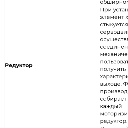
обширном
При устан
элемент 
стыкуется
серводвиг
осуществ
соединен
механиче
пользова
Редуктор
получить
характер
выходе. 
производ
собирает 
каждый
моториз
редуктор.