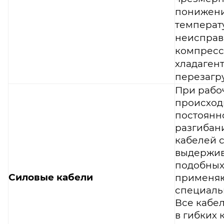
понижен
температ
неисправ
компресс
хладагент
перезагру
При рабо
происход
постоянн
разгибан
кабелей с
выдержи
подобных
Силовые кабели
применя
специаль
Все кабе
в гибких 