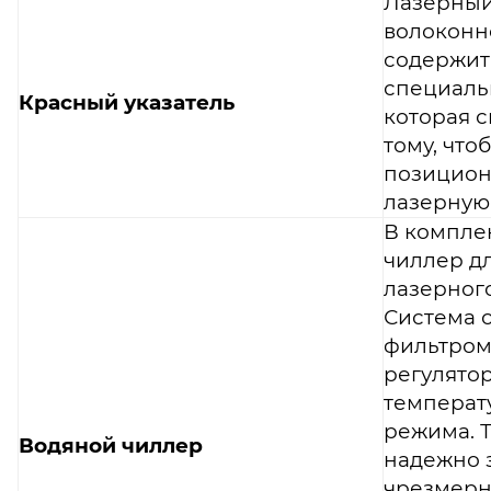
Лазерный
волоконн
содержит
специальн
Красный указатель
которая с
тому, что
позицион
лазерную 
В компле
чиллер д
лазерного
Система 
фильтром
регулято
температ
режима. 
Водяной чиллер
надежно 
чрезмерн