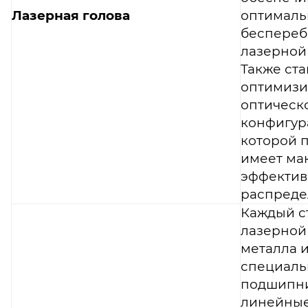
Лазерная голова
оптимал
беспереб
лазерной 
Также ст
оптимизи
оптическ
конфигур
которой п
имеет ма
эффектив
распреде
Каждый с
лазерной
металла 
специал
подшипн
линейны