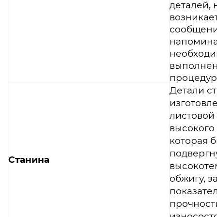
деталей, 
возникае
сообщени
напомина
необходи
выполне
процедур
Детали с
изготовле
листовой
высокого 
которая 
подвергн
Станина
высокоте
обжигу, з
показател
прочност
износост