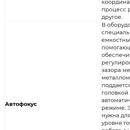
координат
процесс 
другое.
В оборуд
специал
емкостны
помогаю
обеспечи
регулиро
зазора м
металлом
поддается
головкой 
автомати
Автофокус
режиме. 
нужна дл
уровня т