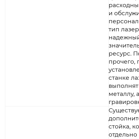
расходны
и обслуж
персонал.
тип лазер
надежный
значител
ресурс. 
прочего,
установл
станке ла
выполнят
металлу, 
гравировк
Существу
дополнит
стойка, к
отдельно