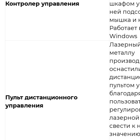
Контролер управления
шкафом у
ней подс
мышка и 
Работает
Windows
Лазерный
металлу
производ
оснастил
дистанц
пультом 
благодар
Пульт дистанционного
пользова
управления
регулиро
лазерной 
свести к 
значению