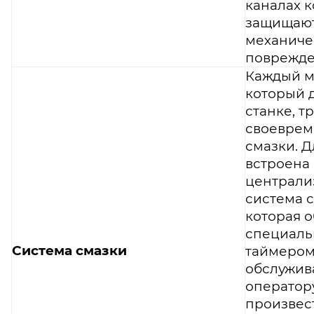
каналах 
защищают
механиче
поврежде
Каждый м
который д
станке, т
своевре
смазки. Д
встроена
централи
система с
которая 
специал
Система смазки
таймеро
обслужив
оператор
произвес