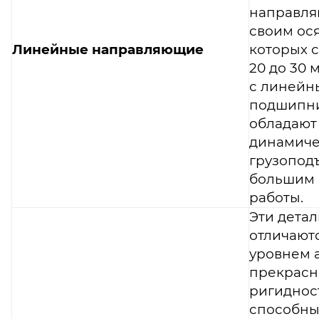
направля
своим ос
Линейные направляющие
которых с
20 до 30 
с линей
подшипни
обладают
динамиче
грузопод
большим 
работы.
Эти детал
отличают
уровнем 
прекрасн
ригидност
способны