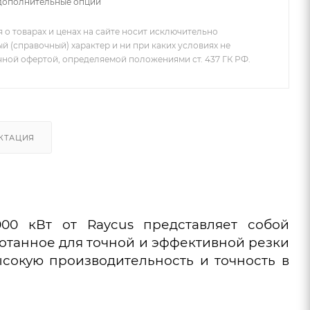
дополнительные опции
 о товарах и ценах на сайте носит исключительно
 (справочный) характер и ни при каких условиях не
чной офертой, определяемой положениями ст. 437 ГК РФ.
КТАЦИЯ
00 кВт от Raycus представляет собой
отанное для точной и эффективной резки
ысокую производительность и точность в