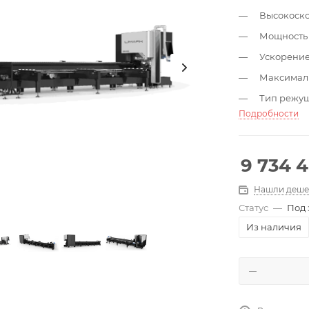
Высокоско
Мощность 
Ускорение 
Максималь
Тип режущ
Подробности
9 734 
Нашли деше
Статус
—
Под 
Из наличия