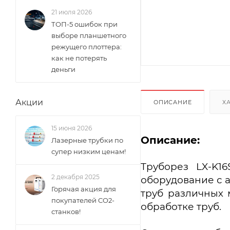
21 июля 2026
ТОП-5 ошибок при
выборе планшетного
режущего плоттера:
как не потерять
деньги
Акции
ОПИСАНИЕ
Х
15 июня 2026
Описание:
Лазерные трубки по
супер низким ценам!
Труборез LX-K1
2 декабря 2025
оборудование с 
Горячая акция для
труб различных 
покупателей CO2-
обработке труб.
станков!