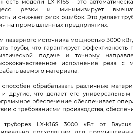
ность модели LX-K16S - это автоматическа
цесс резки и минимизирует вмешат
сть и снижает риск ошибок. Это делает тр
ия на промышленных предприятиях.
м лазерного источника мощностью 3000 кВт,
ать трубы, что гарантирует эффективность
матической подаче и точному направле
ысококачественное исполнение реза с 
абатываемого материала.
S способен обрабатывать различные матери
и другие, что делает его универсальным
граммное обеспечение обеспечивает опера
твии с требованиями производства, обеспеч
, труборез LX-K16S 3000 кВт от Raycu
 идеально подходящим для промышленных