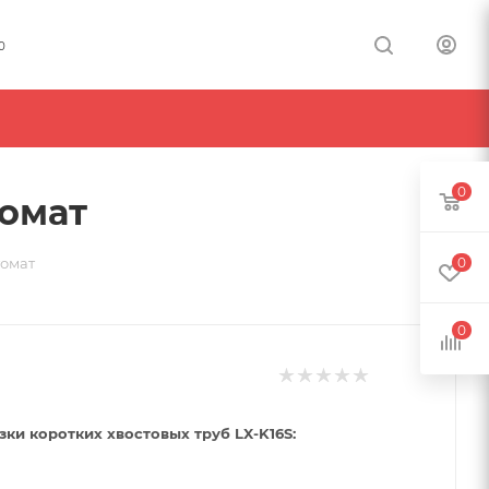
0
0
томат
0
томат
0
зки коротких хвостовых труб LX-K16S: