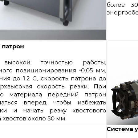
более 30
энергосб
 патрон
высокой точностью работы,
ного позиционирования -0.05 мм,
ия до 1.2 G, скорость патрона до
ерхвысокая скорость резки. При
го материала передний патрон
аться вперед, чтобы избежать
ки и начать резку хвостового
 хвостов около 50 мм.
Система 