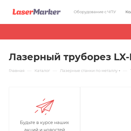
Оборудование с ЧПУ
Ко
Лазерный труборез LX-
—
—
—
Главная
Каталог
Лазерные станки по металлу
Будьте в курсе наших
акций и новостей