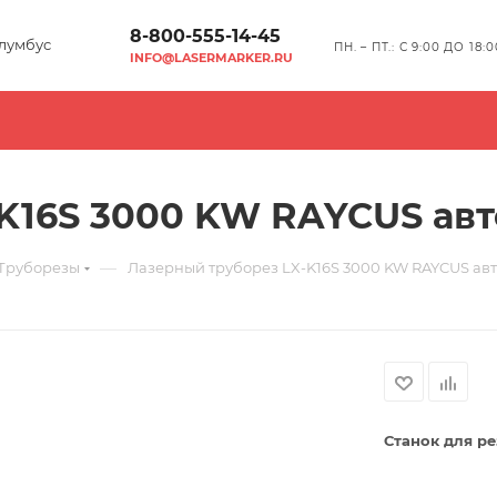
8-800-555-14-45
лумбус
ПН. – ПТ.: С 9:00 ДО 18:0
INFO@LASERMARKER.RU
K16S 3000 KW RAYCUS ав
—
Труборезы
Лазерный труборез LX-K16S 3000 KW RAYCUS ав
Станок для ре