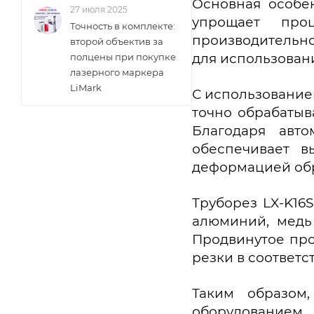
Основная особен
27 июля 2025
упрощает про
Точность в комплекте:
производительно
второй объектив за
для использован
полцены при покупке
лазерного маркера
LiMark
С использование
точно обрабатыв
Благодаря авто
обеспечивает в
деформацией обр
Труборез LX-K16
алюминий, медь 
Продвинутое про
резки в соответс
Таким образом
оборудованием,