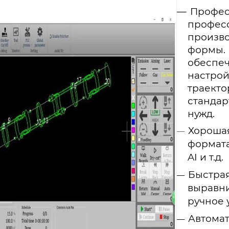
Профе
профес
произв
формы.
обеспе
настро
траек
станда
нужд.
Хорош
формата
AI и т.д.
Быстра
выравн
ручное 
Автомат