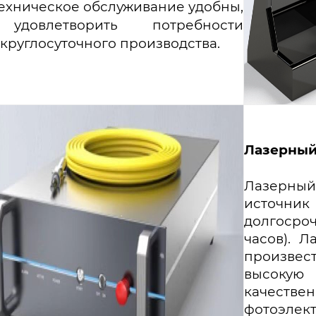
техническое обслуживание удобны,
довлетворить потребности
руглосуточного производства.
Лазерный
Лазерный
источник 
долгосроч
часов). Л
произвест
высокую
качеств
фотоэлек