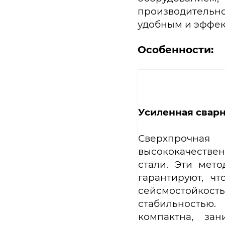
производительно
удобным и эффек
Особенности:
Усиленная сварн
Сверхпрочна
высококачестве
стали. Эти мет
гарантируют, чт
сейсмостойко
стабильностью
компактна, за