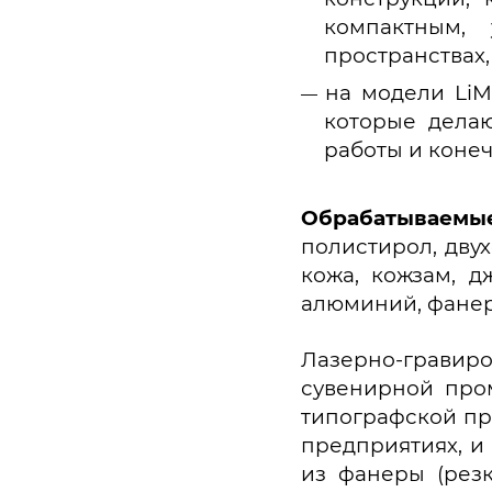
компактным, 
пространствах,
на модели LiM
которые делаю
работы и коне
Обрабатываемые 
полистирол, двух
кожа, кожзам, д
алюминий, фанер
Лазерно-гравиро
сувенирной про
типографской пр
предприятиях, и
из фанеры (резк