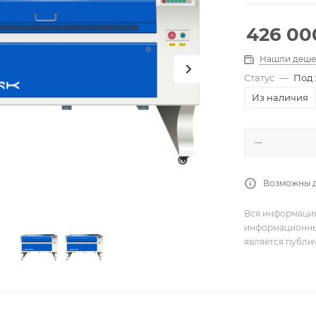
426 00
Нашли деше
Статус
—
Под 
Из наличия
Возможны 
Вся информация
информационный
является публи