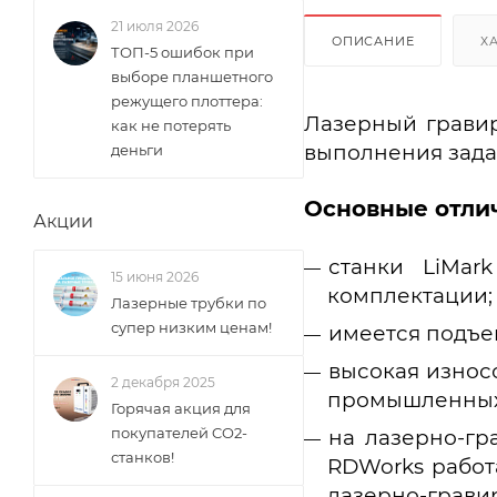
21 июля 2026
ОПИСАНИЕ
Х
ТОП-5 ошибок при
выборе планшетного
режущего плоттера:
Лазерный грави
как не потерять
выполнения зада
деньги
Основные отлич
Акции
станки LiMar
15 июня 2026
комплектации;
Лазерные трубки по
супер низким ценам!
имеется подъе
высокая износо
2 декабря 2025
промышленных
Горячая акция для
покупателей CO2-
на лазерно-гр
станков!
RDWorks работ
лазерно-гра