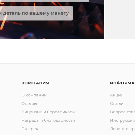
 деталь по вашему макету
КОМПАНИЯ
ИНФОРМА
О компании
Акции
Отзывы
Статьи
Лицензии и Сертификаты
Вопрос-отв
Награды и благодарности
Инструкци
Галерея
Лизинг и кр