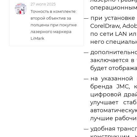
27 июля 2025
операционным
Точность в комплекте:
при установке
второй объектив за
CorelDraw, Ado
полцены при покупке
лазерного маркера
по сети LAN ил
LiMark
него специаль
дополнительн
заключается в
будет отображ
на указанной 
бренда JMC, 
цифровой драй
улучшает ста
автоматическ
лучшие рабочи
удобная трансп
конструкции, 