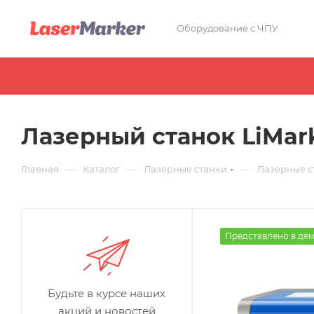
Оборудование с ЧПУ
Лазерный станок LiMark
—
—
—
Главная
Каталог
Лазерные станки
Лазерные с
Представлено в де
Будьте в курсе наших
акций и новостей