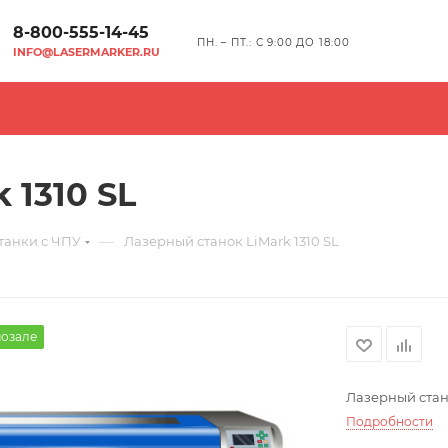
8-800-555-14-45
ПН. – ПТ.: С 9:00 ДО 18:00
INFO@LASERMARKER.RU
 1310 SL
—
танки с ЧПУ
Лазерный станок LiMark 1310 SL
мозале
Лазерный стано
Подробности