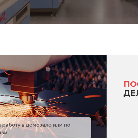
ПО
ДЕ
работу в демозале или по
язи