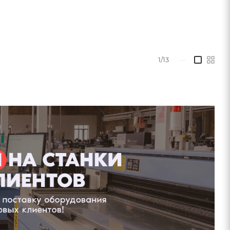
1/13
—