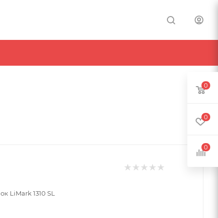
0
0
0
к LiMark 1310 SL