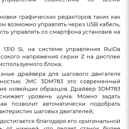
новки графических редакторов таких как
нком возможно управлять через USB кабель,
ость управлять со смартфона установив на
 1310 SL на системе управления RuiDa
высокого напряжения серии Z на дисплее
используемого блока;
азные драйвера для шагового двигателя
ьностью. JMC 3DM783 это современный
ния новейших образцов. Драйвер 3DM783
 снижает уровень шума. Можно задать
рая позволит автоматически подобрать
актеристик шаговых двигателей;
L достигается благодаря его оригинальной
ть от нижней, что делает станок более