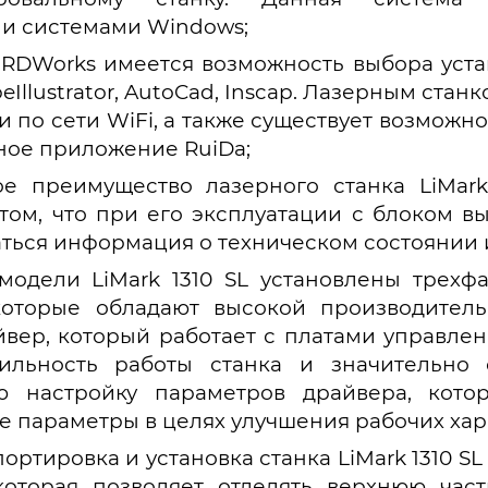
и системами Windows;
 RDWorks имеется возможность выбора уста
beIllustrator, AutoCad, Inscap. Лазерным ста
и по сети WiFi, а также существует возможн
ное приложение RuiDa;
ое преимущество лазерного станка LiMark
 том, что при его эксплуатации с блоком 
аться информация о техническом состоянии 
модели LiMark 1310 SL установлены трехф
которые обладают высокой производител
вер, который работает с платами управле
бильность работы станка и значительно
ую настройку параметров драйвера, кото
е параметры в целях улучшения рабочих хар
ортировка и установка станка LiMark 1310 S
которая позволяет отделять верхнюю час