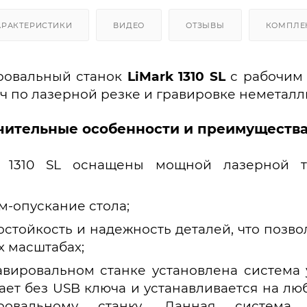
АРАКТЕРИСТИКИ
ВИДЕО
ОТЗЫВЫ
КОМПЛЕ
ровальный станок
LiMark 1310 SL
с рабочим 
ч по лазерной резке и гравировке неметалл
ительные особенности и преимущества L
k 1310 SL оснащены мощной лазерной т
м-опускание стола;
стойкость и надежность деталей, что позво
 масштабах;
авировальном станке установлена система 
ает без USB ключа и устанавливается на л
вировальному станку. Данная систем