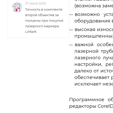
27 июля 2025
(возможна заме
Точность в комплекте:
возможно уст
второй объектив за
оборудования 
полцены при покупке
лазерного маркера
высокая износо
LiMark
промышленных
важной особе
лазерной труб
лазерного луч
настройки, р
далеко от ист
обеспечивает 
исключает неэф
Программное об
редакторы CorelDr