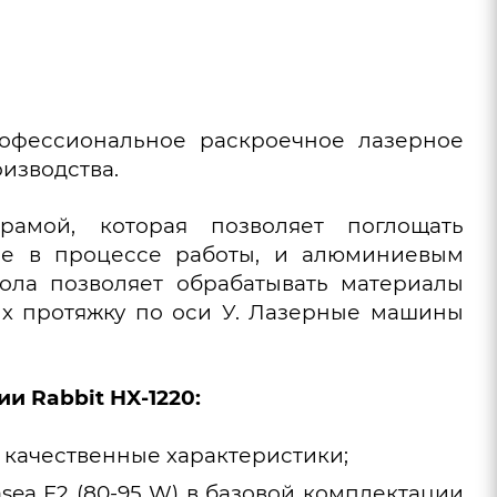
фессиональное раскроечное лазерное
изводства.
амой, которая позволяет поглощать
ие в процессе работы, и алюминиевым
тола позволяет обрабатывать материалы
их протяжку по оси У. Лазерные машины
и Rabbit HX-1220:
 качественные характеристики;
sea F2 (80-95 W) в базовой комплектации