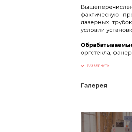
Вышеперечисленн
фактическую пр
лазерных трубо
условии установ
Обрабатываемые
оргстекла, фанер
Галерея