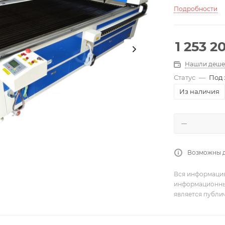
Подробности
1 253 2
Нашли деше
Статус
—
Под 
Из наличия
Возможны 
Вся информация
информационный
является публи