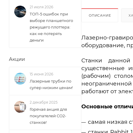
21 июля 2026
ТОП-5 ошибок при
ОПИСАНИЕ
Х
выборе планшетного
режущего плоттера:
как не потерять
Лазерно-гравир
деньги
оборудование, п
Акции
Станки данной
существенные и
15 июня 2026
(рабочим) столо
Лазерные трубки по
неограниченной 
супер низким ценам!
работают от элек
2 декабря 2025
Основные отличи
Горячая акция для
покупателей CO2-
самая низкая 
станков!
станки Rabbit