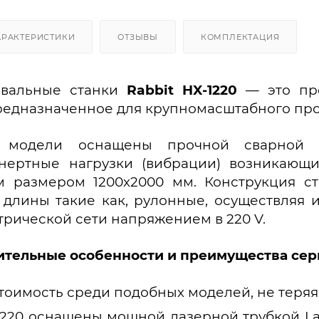
АРАКТЕРИСТИКИ
ОТЗЫВЫ
КОМПЛЕКТАЦИЯ
овальные станки
Rabbit HX-1220
— это про
редназначенное для крупномасштабного про
 модели оснащены прочной сварной р
нертные нагрузки (вибрации) возникающ
м размером 1200х2000 мм. Конструкция с
длины такие как, рулонные, осуществляя 
трической сети напряжением в 220 V.
тельные особенности и преимущества сери
стоимость среди подобных моделей, не теряя
 1220 оснащены мощной лазерной трубкой La