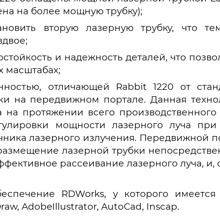
на на более мощную трубку);
ановить вторую лазерную трубку, что те
вдвое;
стойкость и надежность деталей, что позво
 масштабах;
нностью, отличающей Rabbit 1220 от стан
ки на передвижном портале. Данная технол
а на протяжении всего производственного
егулировки мощности лазерного луча при
очника лазерного излучения. Передвижной п
размещение лазерной трубки непосредстве
фективное рассеивание лазерного луча, и, 
еспечение RDWorks, у которого имеется 
aw, AdobeIllustrator, AutoCad, Inscap.