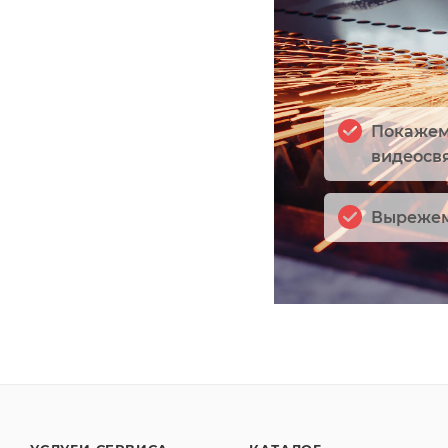
Покажем 
видеосв
Вырежем