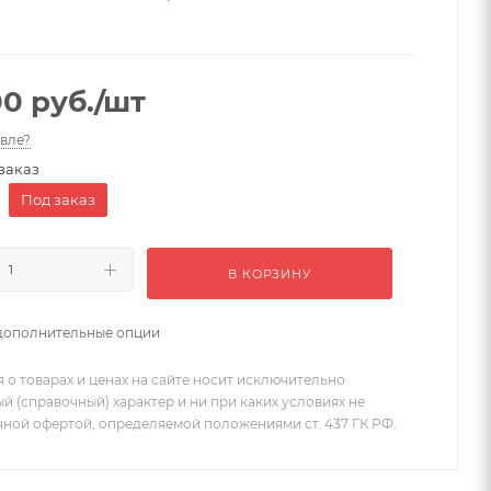
00
руб.
/шт
вле?
заказ
Под заказ
В КОРЗИНУ
дополнительные опции
 о товарах и ценах на сайте носит исключительно
 (справочный) характер и ни при каких условиях не
чной офертой, определяемой положениями ст. 437 ГК РФ.