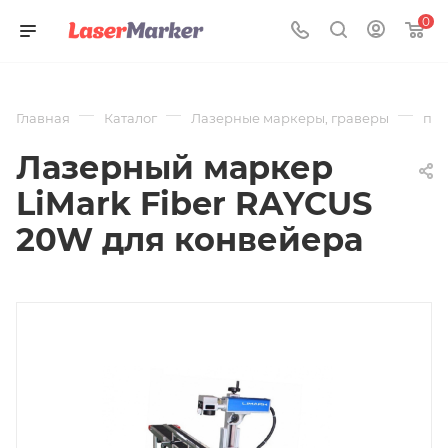
0
—
—
—
Главная
Каталог
Лазерные маркеры, граверы
по 
Лазерный маркер
LiMark Fiber RAYCUS
20W для конвейера