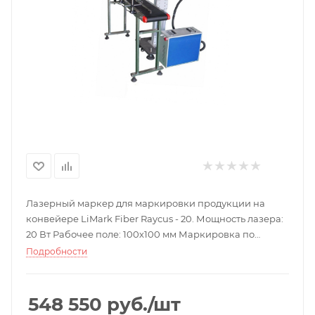
Лазерный маркер для маркировки продукции на
конвейере LiMark Fiber Raycus - 20. Мощность лазера:
20 Вт Рабочее поле: 100х100 мм Маркировка по
металлу, различным пластикам и резине.
Подробности
548 550
руб.
/шт