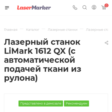
0
—
—
—
Главная
Каталог
Лазерные станки
Лазерные стан
Лазерный станок
LiMark 1612 QX (с
автоматической
подачей ткани из
рулона)
Представлено в демозале
Рекомендуем