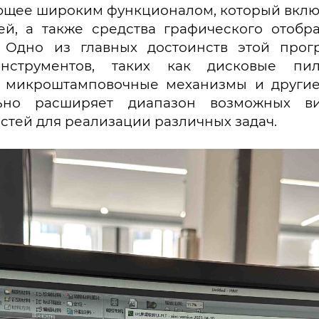
ющее широким функционалом, который вклю
ей, а также средства графического отобр
 Одно из главных достоинств этой прог
инструментов, таких как дисковые пи
е микроштамповочные механизмы и други
ьно расширяет диапазон возможных вид
тей для реализации различных задач.