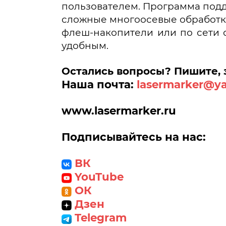
пользователем. Программа подд
сложные многоосевые обработки
флеш-накопители или по сети с
удобным.
Остались вопросы? Пишите, 
Наша почта:
lasermarker@y
www
.lasermarker.ru
Подписывайтесь на нас:
ВК
YouTube
ОК
Дзен
Telegram