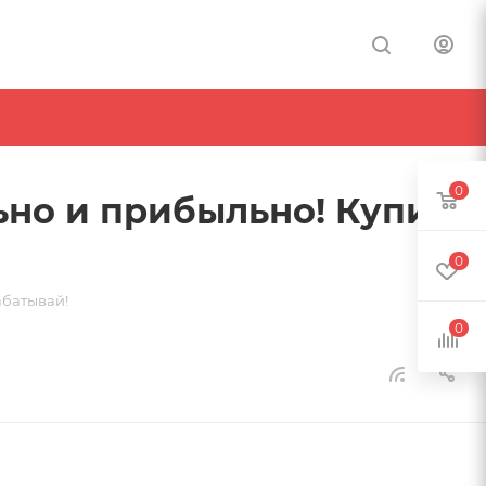
0
ьно и прибыльно! Купи
0
абатывай!
0