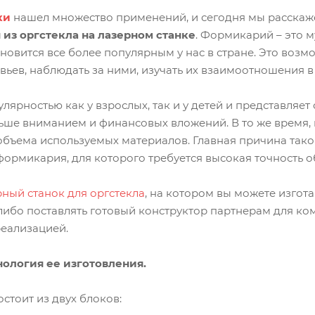
ки
нашел множество применений, и сегодня мы расскаже
из оргстекла на лазерном станке
. Формикарий – это 
новится все более популярным у нас в стране. Это воз
ьев, наблюдать за ними, изучать их взаимоотношения в
ярностью как у взрослых, так и у детей и представляет
льше вниманием и финансовых вложений. В то же время,
 объема используемых материалов. Главная причина так
ормикария, для которого требуется высокая точность о
рный станок для оргстекла
, на котором вы можете изгот
 либо поставлять готовый конструктор партнерам для к
еализацией.
ология ее изготовления.
стоит из двух блоков: