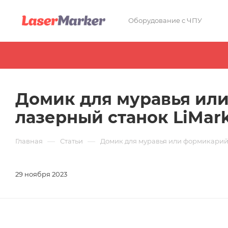
Оборудование с ЧПУ
Домик для муравья или
лазерный станок LiMark
—
—
Главная
Статьи
Домик для муравья или формикарий.
29 ноября 2023