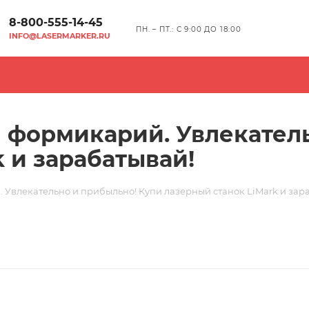
8-800-555-14-45
ПН. – ПТ.: С 9:00 ДО 18:00
INFO@LASERMARKER.RU
 формикарий. Увлекател
 и зарабатывай!
 Увлекательно и прибыльно! Купи лазерный станок LiMark и зар