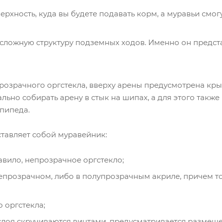
рхность, куда вы будете подавать корм, а муравьи смог
сложную структуру подземных ходов. Именно он предста
 прозрачного оргстекла, вверху арены предусмотрена к
ьно собирать арену в стык на шипах, а для этого также
пипеда.
ставляет собой муравейник:
авило, непрозрачное оргстекло;
непрозрачном, либо в полупрозрачным акриле, причем т
 оргстекла;
 слоя скручиваются винтами, предусматривается размещ