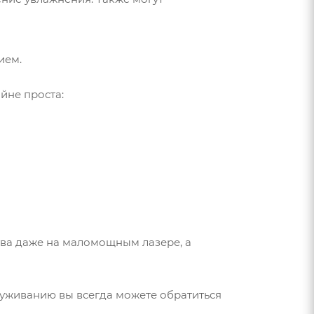
ием.
айне проста:
тва даже на маломощным лазере, а
луживанию вы всегда можете обратиться