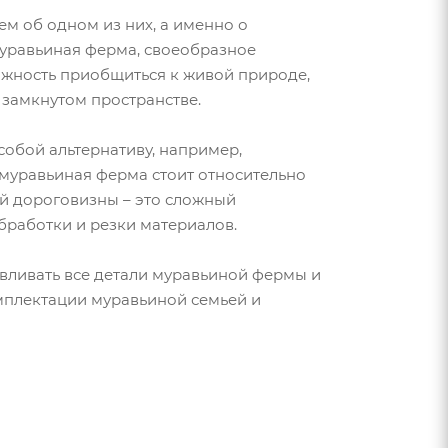
м об одном из них, а именно о
муравьиная ферма, своеобразное
можность приобщиться к живой природе,
 замкнутом пространстве.
 собой альтернативу, например,
 муравьиная ферма стоит относительно
ой дороговизны – это сложный
бработки и резки материалов.
авливать все детали муравьиной фермы и
омплектации муравьиной семьей и