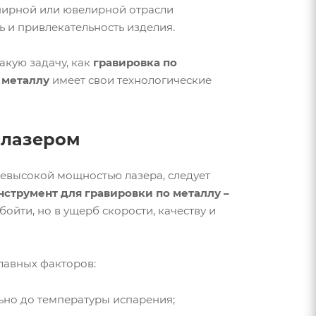
енирной или ювелирной отрасли
 и привлекательность изделия.
акую задачу, как
гравировка по
 металлу
имеет свои технологические
 лазером
невысокой мощностью лазера, следует
нструмент для гравировки по металлу –
йти, но в ущерб скорости, качеству и
лавных факторов:
ьно до температуры испарения;