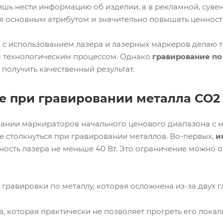
ишь нести информацию об изделии, а в рекламной, сув
я основным атрибутом и значительно повышать ценность
с использованием лазера и лазерных маркеров делаю т
 технологическим процессом. Однако
гравирование по
 получить качественный результат.
 при гравировании металла СО2
овании маркираторов начального ценового диапазона с 
е столкнуться при гравировании металлов. Во-первых,
и
сть лазера не меньше 40 Вт. Это ограничение можно обо
гравировки по металлу, которая осложнена из-за двух г
 которая практически не позволяет прогреть его локал