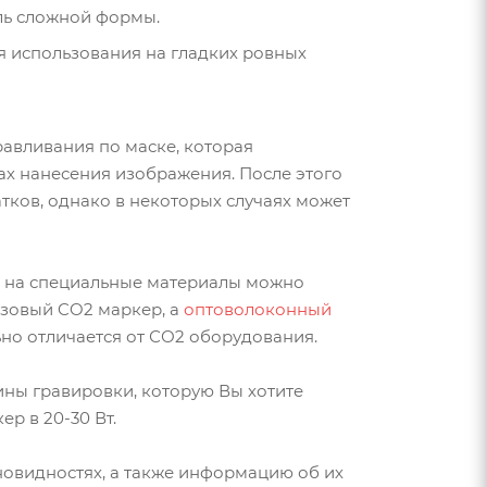
аль сложной формы.
ля использования на гладких ровных
равливания по маске, которая
ах нанесения изображения. После этого
тков, однако в некоторых случаях может
ов на специальные материалы можно
азовый CO2 маркер, а
оптоволоконный
но отличается от СО2 оборудования.
бины гравировки, которую Вы хотите
р в 20-30 Вт.
зновидностях, а также информацию об их