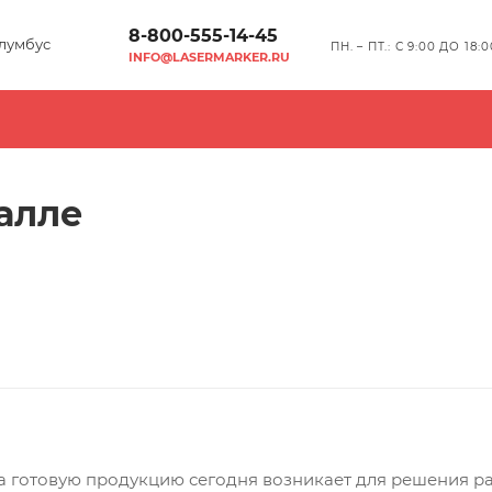
8-800-555-14-45
лумбус
ПН. – ПТ.: С 9:00 ДО 18:0
INFO@LASERMARKER.RU
алле
 готовую продукцию сегодня возникает для решения ра