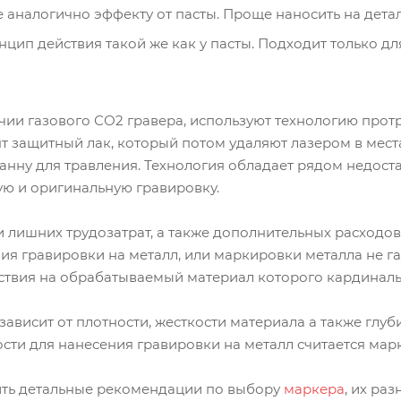
е аналогично эффекту от пасты. Проще наносить на дет
нцип действия такой же как у пасты. Подходит только д
чии газового СО2 гравера, используют технологию прот
т защитный лак, который потом удаляют лазером в мест
нну для травления. Технология обладает рядом недоста
ую и оригинальную гравировку.
 и лишних трудозатрат, а также дополнительных расход
ния гравировки на металл, или маркировки металла не г
йствия на обрабатываемый материал которого кардиналь
зависит от плотности, жесткости материала а также глу
ти для нанесения гравировки на металл считается марке
ить детальные рекомендации по выбору
маркера
, их ра