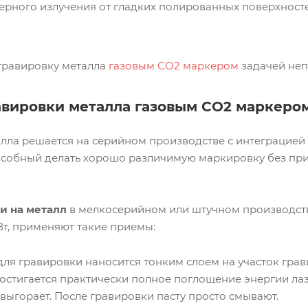
ного излучения от гладких полированных поверхностей
 гравировку металла
газовым СО2 маркером
задачей неп
авировки металла газовым СО2 маркеро
алла решается на серийном производстве с интеграцией
особный делать хорошо различимую маркировку без пр
и на металл
в мелкосерийном или штучном производств
Вт, применяют такие приемы:
для гравировки наносится тонким слоем на участок грав
стигается практически полное поглощение энергии лазе
 выгорает. После гравировки пасту просто смывают.