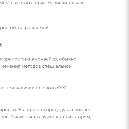
. Из-за этого теряется значительная
ростой, но решаемой.
м
 маркиратора в конвейер, обычно
именения методов специальной
е при наличии газового СО2
ировки. Эта простая процедура снижает
ра. Также паста служит катализатором,