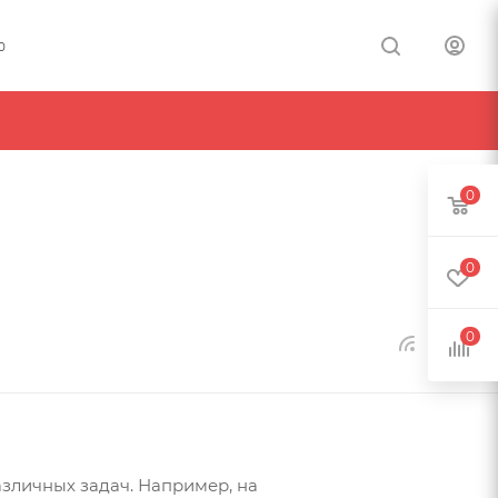
0
0
0
0
зличных задач. Например, на