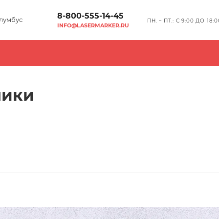
8-800-555-14-45
лумбус
ПН. – ПТ.: С 9:00 ДО 18:0
INFO@LASERMARKER.RU
ники