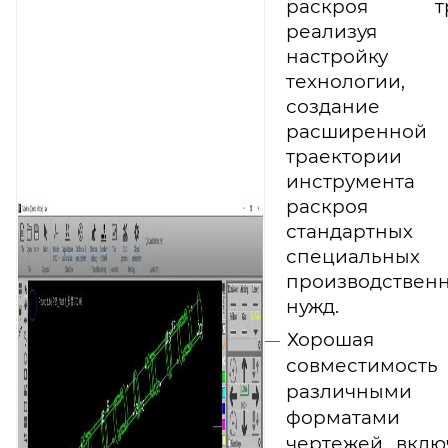
раскроя тр
реализуя
настройку
технологии,
создание
расширенной
траектории
инструмент
раскроя д
стандартны
специальных
производствен
нужд.
Хорошая
совместимост
различными
форматами
чертежей, вклю