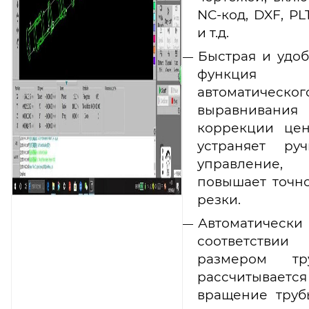
NC-код, DXF, PLT
и т.д.
Быстрая и удо
функция
автоматическог
выравнивани
коррекции цен
устраняет руч
управление,
повышает точн
резки.
Автоматическ
соответстви
размером тр
рассчитывается
вращение труб