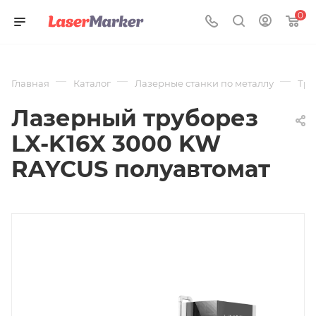
0
—
—
—
Главная
Каталог
Лазерные станки по металлу
Тру
Лазерный труборез
LX-K16X 3000 KW
RAYCUS полуавтомат