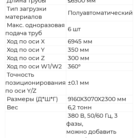
Длина трубы
≤6500 мм
Тип загрузки
Полуавтоматический
материалов
Макс. одноразовая
6
шт
подача труб
Ход по оси X
6945
мм
Ход по оси Y
35
0 мм
Ход по оси Z
30
0 мм
Ход по оси W1/W2
360°
Точность
позиционирования
±0.1 мм
по оси Y/Z
Размеры (Д*Ш*Г)
9160X3070X2300 мм
Вес
6
,2 тонн
380 В, 50/60 Гц, 3
фазы,
можно добавить