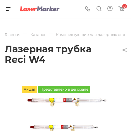
0
—
—
Главная
Каталог
Комплектующие для лазерных станк
Лазерная трубка
Reci W4
Акция
Представлено в демозале