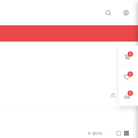
0
0
0
6
фото
—