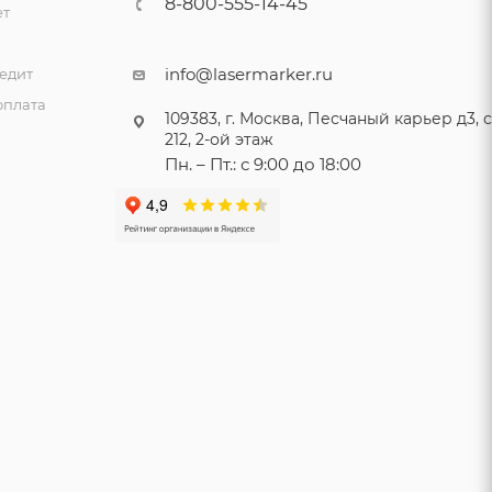
8-800-555-14-45
ет
и
info@lasermarker.ru
едит
оплата
109383, г. Москва, Песчаный карьер д3, ст
212, 2-ой этаж
Пн. – Пт.: с 9:00 до 18:00