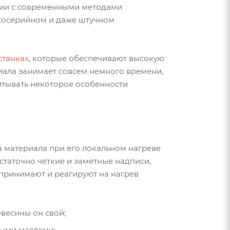
ании с современными методами
лкосерийном и даже штучном
станках
, которые обеспечивают высокую
иала занимает совсем немного времени,
итывать некоторое особенности
 материала при его локальном нагреве
статочно четкие и заметные надписи,
принимают и реагируют на нагрев
евесины он свой;
ными маслами;