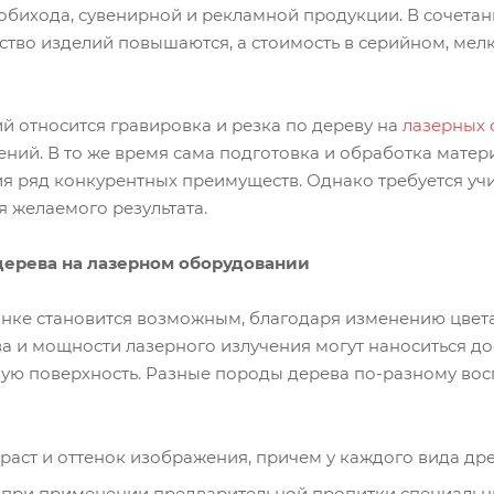
обихода, сувенирной и рекламной продукции. В сочет
ество изделий повышаются, а стоимость в серийном, ме
й относится гравировка и резка по дереву на
лазерных 
ений. В то же время сама подготовка и обработка матер
ия ряд конкурентных преимуществ. Однако требуется уч
я желаемого результата.
дерева на лазерном оборудовании
анке становится возможным, благодаря изменению цвета
а и мощности лазерного излучения могут наноситься до
ую поверхность. Разные породы дерева по-разному вос
траст и оттенок изображения, причем у каждого вида др
т при применении предварительной пропитки специаль